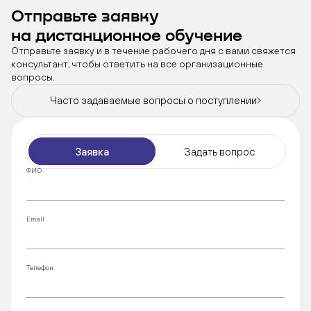
конкурсах и стажировках, никто тебя
самое главное – желания учиться, стремиться к
Отправьте заявку
заставлять не станет. Самомотивация –
знаниям и добиваться поставленных целей.
на дистанционное обучение
основная, на мой взгляд, составляющая
Отправьте заявку и в течение рабочего дня с вами свяжется
дистанционного обучения, без неё никак.
консультант, чтобы ответить на все организационные
вопросы.
Часто задаваемые вопросы
о поступлении
Заявка
Задать вопрос
ФИО
Email
Телефон