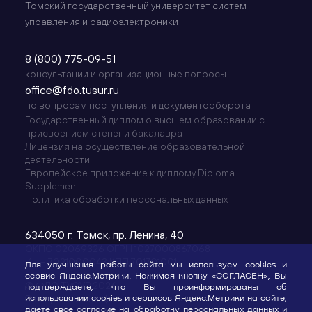
Томский государственный университет систем
управления и радиоэлектроники
8 (800) 775-09-51
консультации и организационные вопросы
office@fdo.tusur.ru
по вопросам поступления и документооборота
Государственный диплом о высшем образовании с
присвоением степени бакалавра
Лицензия на осуществление образовательной
деятельности
Европейское приложение к диплому Diploma
Supplement
Политика обработки персональных данных
634050 г. Томск, пр. Ленина, 40
ОКПО 02069326 ОГРН 1027000867068
ИНН 7021000043 КПП 701701001
Для улучшения работы сайта мы используем cookies и
сервис Яндекс.Метрики. Нажимая кнопку «СОГЛАСЕН», Вы
© ФДО ТУСУР 2026
подтверждаете, что Вы проинформированы об
использовании cookies и сервисов Яндекс.Метрики на сайте,
Все права защищены
даете свое согласие на
обработку персональных данных
и