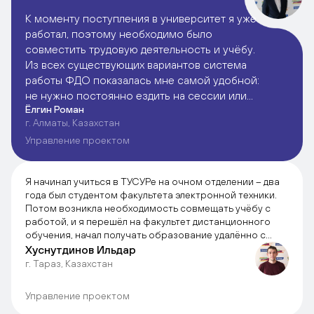
К моменту поступления в университет я уже
работал, поэтому необходимо было
совместить трудовую деятельность и учёбу.
Из всех существующих вариантов система
работы ФДО показалась мне самой удобной:
не нужно постоянно ездить на сессии или
Ёлгин Роман
ходить на занятия, как на вечернем
г. Алматы, Казахстан
отделении. Разумеется, повлиял на мой
Управление проектом
выбор и престиж самого ТУСУРа, авторитет
учебного заведения.
Я начинал учиться в ТУСУРе на очном отделении – два
ФДО полностью оправдал мои ожидания.
года был студентом факультета электронной техники.
Учебный материал представлен таким
Потом возникла необходимость совмещать учёбу с
образом, чтобы помочь студенту разложить
работой, и я перешёл на факультет дистанционного
всю теорию курса у себя в голове по
обучения, начал получать образование удалённо с
применением современных интернет-технологий.
полочкам и успешно применять полученные
Хуснутдинов Ильдар
г. Тараз, Казахстан
знания на практике. Важно, что сам материал
При дистанционном обучении ты становишься
актуальный – теория, шагает в ногу со
хозяином собственного времени, нет такого, что ты
временем.
Управление проектом
просто отсиживаешь часы на лекции – если уж принял