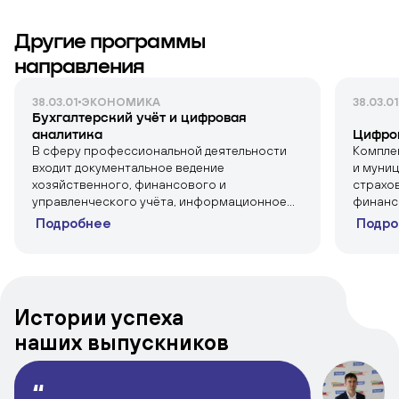
Другие программы
направления
38.03.01
ЭКОНОМИКА
38.03.01
Бухгалтерский учёт и цифровая
аналитика
Цифров
В сферу профессиональной деятельности
Комплек
входит документальное ведение
и муниц
хозяйственного, финансового и
страхов
управленческого учёта, информационное...
финансо
Подробнее
Подро
Истории успеха
наших
выпускников