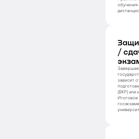
обучения 
дистанцио
Защи
/ сда
экза
Завершаю
государст
зависит о
подготовк
(ВКР) или
Итоговое 
госэкзаме
университ