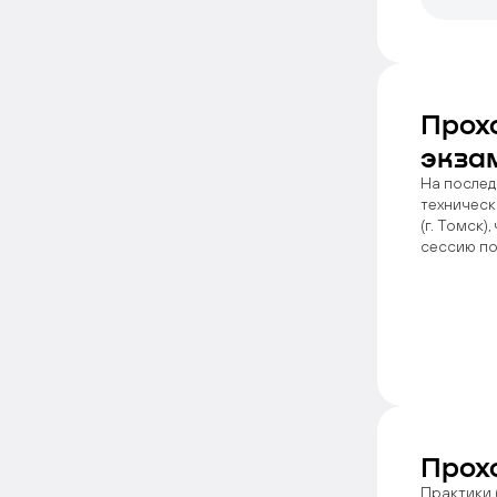
Прох
экза
На послед
техническ
(г. Томск
сессию по
Прох
Практики 