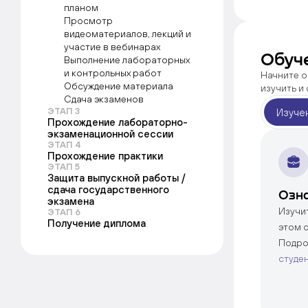
планом
Просмотр
видеоматериалов, лекций и
участие в вебинарах
Обуч
Выполнение лабораторных
и контрольных работ
Начните о
Обсуждение материала
изучить и
Сдача экзаменов
ЭТАП 3
Изуче
Прохождение лабораторно-
экзаменационной сессии
ЭТАП 4
Прохождение практики
ЭТАП 5
Защита выпускной работы /
сдача государственного
Озн
экзамена
Изучи
ЭТАП 6
Получение диплома
этом 
Подро
студе