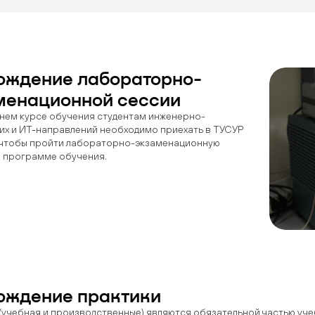
ождение лабораторно-
менационной сессии
нем курсе обучения студентам инженерно-
их и ИТ-направлений необходимо приехать в ТУСУР
), чтобы пройти лабораторно-экзаменационную
 программе обучения.
ождение практики
(учебная и производственные) являются обязательной частью уч