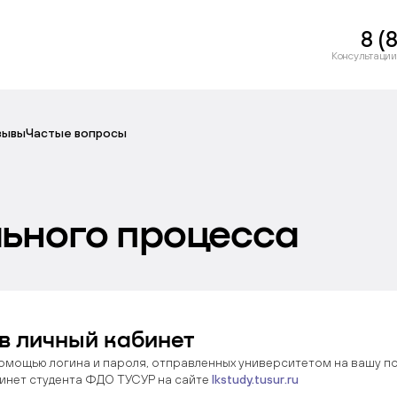
8 (
Консультации
зывы
Частые вопросы
ьного процесса
в личный кабинет
омощью логина и пароля, отправленных университетом на вашу по
инет студента ФДО ТУСУР на сайте
lkstudy.tusur.ru