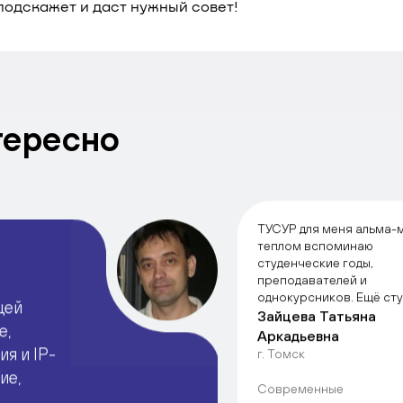
подскажет и даст нужный совет!
тересно
ТУСУР для меня альма-м
теплом вспоминаю
студенческие годы,
преподавателей и
однокурсников. Ещё ст
щей
начала свой карьерный 
Зайцева Татьяна
е,
получила много полезн
Аркадьевна
знакомств, бесценный 
я и IP-
г. Томск
возможность пробовать
ие,
разных проектах на раз
Современные
задачах. Сейчас я