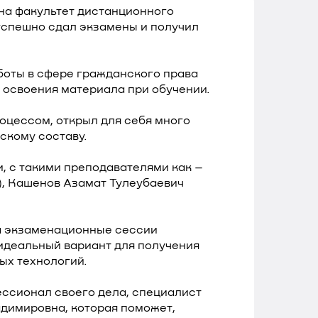
на факультет дистанционного
 успешно сдал экзамены и получил
боты в сфере гражданского права
я освоения материала при обучении.
оцессом, открыл для себя много
скому составу.
, с такими преподавателями как –
), Кашенов Азамат Тулеубаевич
на экзаменационные сессии
идеальный вариант для получения
ых технологий.
ссионал своего дела, специалист
димировна, которая поможет,