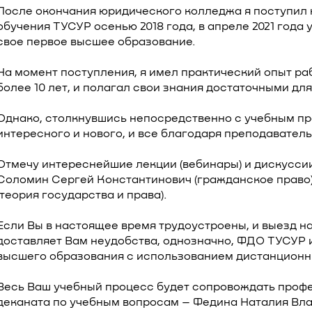
После окончания юридического колледжа я поступил 
обучения ТУСУР осенью 2018 года, в апреле 2021 года
свое первое высшее образование.
На момент поступления, я имел практический опыт ра
более 10 лет, и полагал свои знания достаточными дл
Однако, столкнувшись непосредственно с учебным пр
интересного и нового, и все благодаря преподаватель
Отмечу интереснейшие лекции (вебинары) и дискуссии
Соломин Сергей Константинович (гражданское право
(теория государства и права).
Если Вы в настоящее время трудоустроены, и выезд 
доставляет Вам неудобства, однозначно, ФДО ТУСУР 
высшего образования с использованием дистанционн
Весь Ваш учебный процесс будет сопровождать профе
деканата по учебным вопросам – Федина Наталия Вла