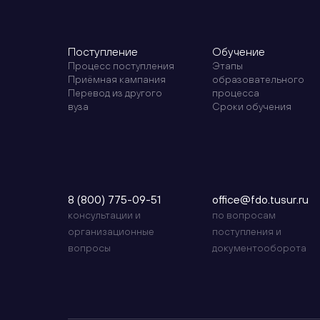
себе, выбирайте душой,
работа должна приноси
удовольствие, и поступ
вуз - это один из первы
Поступление
Обучение
на пути к ней.
Процесс поступления
Этапы
Приёмная кампания
образовательного
Перевод из другого
процесса
вуза
Сроки обучения
8 (800) 775-09-51
office@fdo.tusur.ru
консультации и
по вопросам
организационные
поступления и
вопросы
документооборота