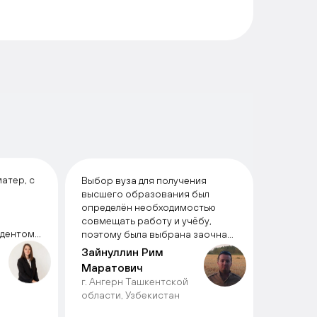
атер, с
Выбор вуза для получения
высшего образования был
определён необходимостью
совмещать работу и учёбу,
удентом
поэтому была выбрана заочная
путь,
форма обучения с
Зайнуллин Рим
ых
применением дистанционных
Маратович
опыт и
образовательных технологий. В
г. Ангерн Ташкентской
 себя в
результате мониторинга СМИ и
области, Узбекистан
ных
информации в сети Интернет
поступил в Томский