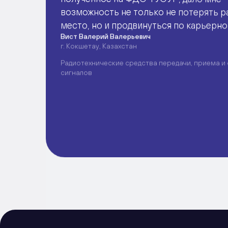
возможность не только не потерять р
место, но и продвинуться по карьерн
Вист Валерий Валерьевич
лестнице. Надеюсь что получение ин
г. Кокшетау, Казахстан
должности это не последний шаг в мо
Радиотехнические средства передачи, приема и
трудовой деятельности.
сигналов