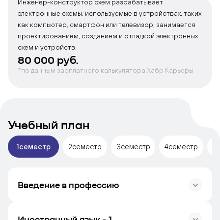
Инженер-конструктор схем разрабатывает
электронные схемы, используемые в устройствах, таких
как компьютер, смартфон или телевизор, занимается
проектированием, созданием и отладкой электронных
схем и устройств.
80 000 руб.
*по данным зарплатного калькулятора Хабр Карьеры
Учебный план
1
семестр
2
семестр
3
семестр
4
семестр
5
Введение в профессию
Часы
72
Контрольные работы
1
Лабораторные работы
0
Иностранный язык - 1